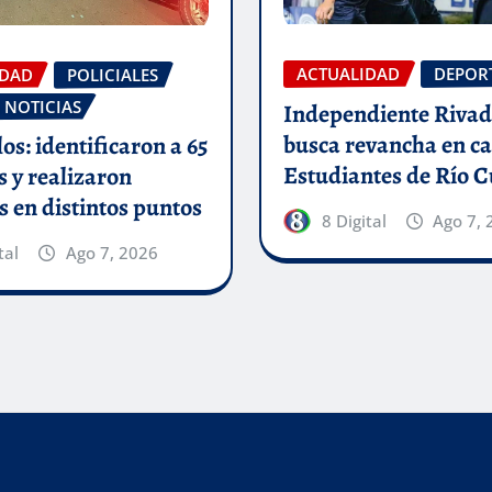
ACTUALIDAD
DEPOR
IDAD
POLICIALES
 NOTICIAS
Independiente Rivad
busca revancha en ca
os: identificaron a 65
Estudiantes de Río C
 y realizaron
s en distintos puntos
8 Digital
Ago 7, 
tal
Ago 7, 2026