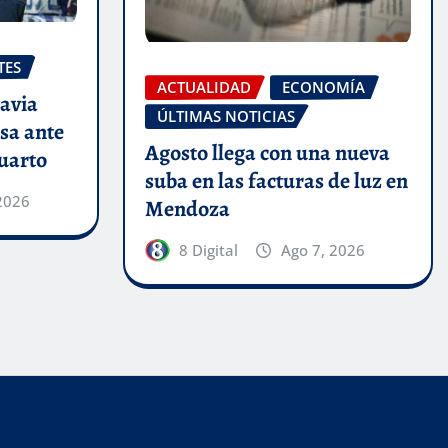
TES
ACTUALIDAD
ECONOMÍA
avia
ÚLTIMAS NOTICIAS
sa ante
Agosto llega con una nueva
uarto
suba en las facturas de luz en
2026
Mendoza
8 Digital
Ago 7, 2026