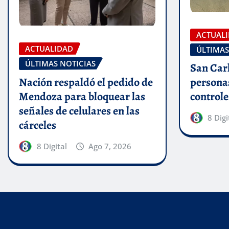
ACTUAL
ACTUALIDAD
ÚLTIMAS
ÚLTIMAS NOTICIAS
San Carl
Nación respaldó el pedido de
personas
Mendoza para bloquear las
controle
señales de celulares en las
8 Digi
cárceles
8 Digital
Ago 7, 2026