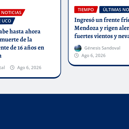
TIEMPO
ÚLTIMAS NO
 NOTICIAS
Ingresó un frente frí
E UCO
Mendoza y rigen aler
abe hasta ahora
fuertes vientos y ne
 muerte de la
nte de 16 años en
Génesis Sandoval
n
Ago 6, 2026
tal
Ago 6, 2026