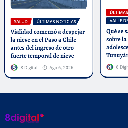
ÚLTIMAS
VALLE D
SALUD
ÚLTIMAS NOTICIAS
Qué se s
Vialidad comenzó a despejar
sobre la
la nieve en el Paso a Chile
adolesce
antes del ingreso de otro
Tunuyá
fuerte temporal de nieve
8 Digi
8 Digital
Ago 6, 2026