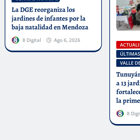
La DGE reorganiza los
jardines de infantes por la
baja natalidad en Mendoza
8 Digital
Ago 6, 2026
ACTUAL
ÚLTIMAS
VALLE D
Tunuyán
a 13 jar
fortalec
la prime
8 Digi