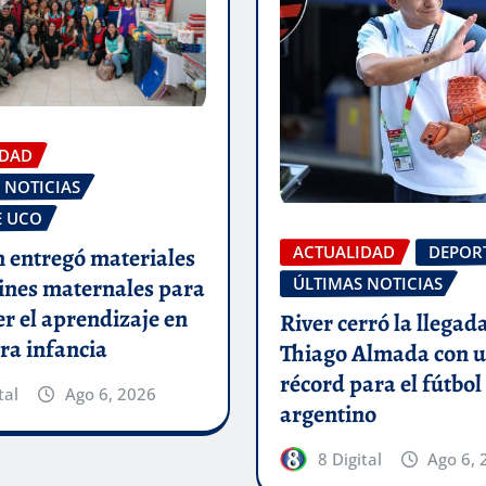
IDAD
 NOTICIAS
E UCO
ACTUALIDAD
DEPOR
 entregó materiales
dines maternales para
ÚLTIMAS NOTICIAS
er el aprendizaje en
River cerró la llegad
ra infancia
Thiago Almada con u
récord para el fútbol
tal
Ago 6, 2026
argentino
8 Digital
Ago 6, 