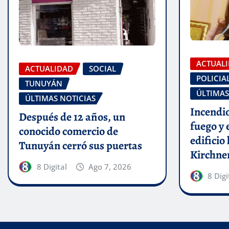
ACTUAL
ACTUALIDAD
SOCIAL
POLICIA
TUNUYÁN
ÚLTIMAS
ÚLTIMAS NOTICIAS
Incendio
Después de 12 años, un
fuego y 
conocido comercio de
edificio
Tunuyán cerró sus puertas
Kirchne
8 Digital
Ago 7, 2026
8 Digi