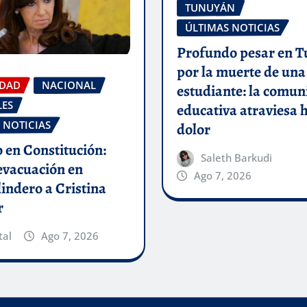
TUNUYÁN
ÚLTIMAS NOTICIAS
Profundo pesar en 
por la muerte de una
IDAD
NACIONAL
estudiante: la comu
LES
educativa atraviesa 
 NOTICIAS
dolor
 en Constitución:
Saleth Barkudi
evacuación en
Ago 7, 2026
 lindero a Cristina
r
tal
Ago 7, 2026