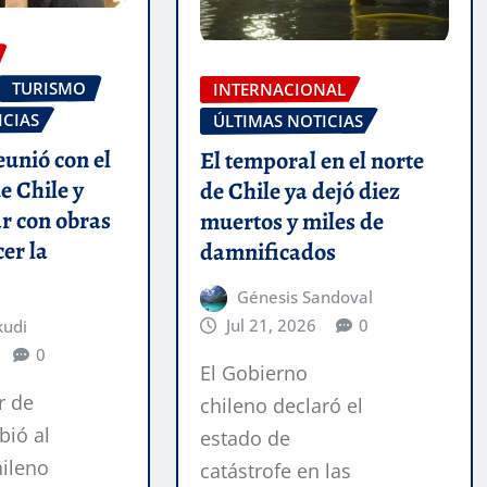
TURISMO
INTERNACIONAL
ICIAS
ÚLTIMAS NOTICIAS
eunió con el
El temporal en el norte
e Chile y
de Chile ya dejó diez
r con obras
muertos y miles de
cer la
damnificados
Génesis Sandoval
Jul 21, 2026
0
kudi
0
El Gobierno
r de
chileno declaró el
bió al
estado de
ileno
catástrofe en las