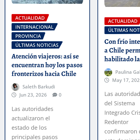
ACTUALIDAD
ACTUALIDAD
INTERNACIONAL
ÚLTIMAS NOT
PROVINCIA
Con frío inte
ÚLTIMAS NOTICIAS
a Chile per
Atención viajeros: así se
habilitado l
encuentran hoy los pasos
Paulina Ga
fronterizos hacia Chile
May 17, 202
Saleth Barkudi
Las autorida
Jun 23, 2026
0
del Sistema
Las autoridades
Integrado Cri
actualizaron el
Redentor
estado de los
confirmaron 
principales pasos