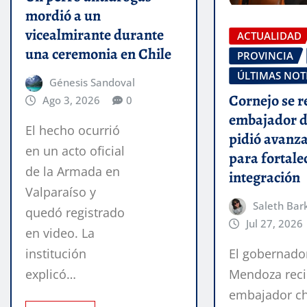
mordió a un
vicealmirante durante
ACTUALIDAD
una ceremonia en Chile
PROVINCIA
ÚLTIMAS NOT
Génesis Sandoval
Cornejo se r
Ago 3, 2026
0
embajador d
El hecho ocurrió
pidió avanza
en un acto oficial
para fortale
de la Armada en
integración
Valparaíso y
Saleth Bar
quedó registrado
Jul 27, 2026
en video. La
institución
El gobernado
explicó…
Mendoza reci
embajador ch