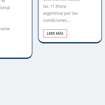
 el
las 11 (hora
ional
argentina) por las
condiciones…
rante
LEER MÁS