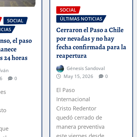
SOCIAL
ÚLTIMAS NOTICIAS
SOCIAL
Cerraron el Paso a Chile
ICIAS
por nevadas y no hay
nso, el paso
fecha confirmada para la
manece
reapertura
as 24 horas
Génesis Sandoval
lván
May 15, 2026
0
6
0
El Paso
des
Internacional
Cristo Redentor
sto
quedó cerrado de
manera preventiva
que
este viernes desde