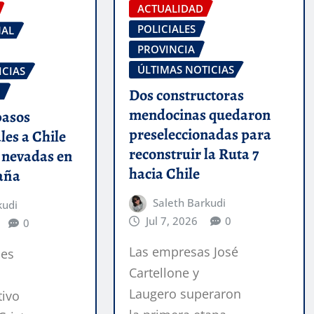
ACTUALIDAD
POLICIALES
NAL
PROVINCIA
ÚLTIMAS NOTICIAS
ICIAS
O
Dos constructoras
mendocinas quedaron
pasos
preseleccionadas para
les a Chile
reconstruir la Ruta 7
 nevadas en
hacia Chile
taña
Saleth Barkudi
kudi
Jul 7, 2026
0
0
Las empresas José
des
Cartellone y
l
Laugero superaron
tivo