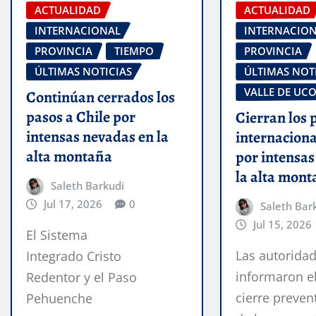
ACTUALIDAD
ACTUALIDAD
INTERNACIONAL
INTERNACIO
PROVINCIA
TIEMPO
PROVINCIA
ÚLTIMAS NOTICIAS
ÚLTIMAS NOT
VALLE DE UC
Continúan cerrados los
pasos a Chile por
Cierran los 
intensas nevadas en la
internaciona
alta montaña
por intensas
la alta mon
Saleth Barkudi
Jul 17, 2026
0
Saleth Bar
Jul 15, 2026
El Sistema
Las autorida
Integrado Cristo
informaron e
Redentor y el Paso
cierre preven
Pehuenche