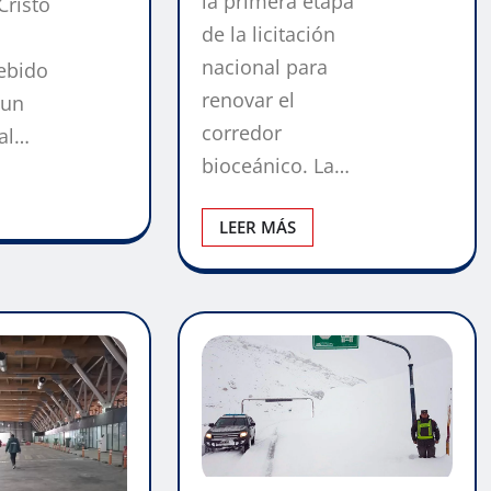
la primera etapa
Cristo
de la licitación
nacional para
ebido
renovar el
 un
corredor
tal…
bioceánico. La…
LEER MÁS