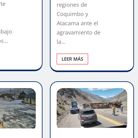
rte
regiones de
Coquimbo y
Atacama ante el
abajo
agravamiento de
los…
la…
LEER MÁS