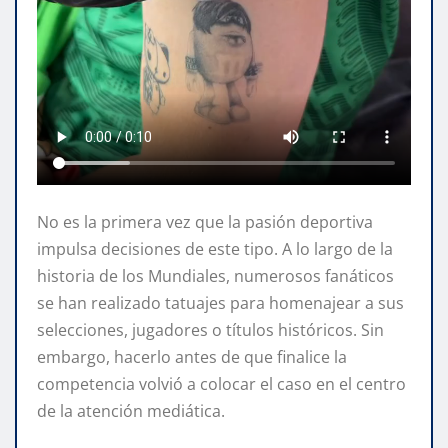
No es la primera vez que la pasión deportiva
impulsa decisiones de este tipo. A lo largo de la
historia de los Mundiales, numerosos fanáticos
se han realizado tatuajes para homenajear a sus
selecciones, jugadores o títulos históricos. Sin
embargo, hacerlo antes de que finalice la
competencia volvió a colocar el caso en el centro
de la atención mediática.