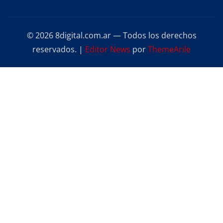
© 2026 8digital.com.ar — Todos los derechos
reservados.
|
Editor News
por
ThemeArile