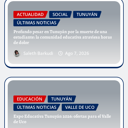
ACTUALIDAD
SOCIAL
TUNUYÁN
ÚLTIMAS NOTICIAS
Profundo pesar en Tunuyán por la muerte de una
estudiante: la comunidad educativa atraviesa horas
de dolor
Saleth Barkudi
Ago 7, 2026
EDUCACIÓN
TUNUYÁN
ÚLTIMAS NOTICIAS
VALLE DE UCO
Expo Educativa Tunuyán 2026: ofertas para el Valle
de Uco