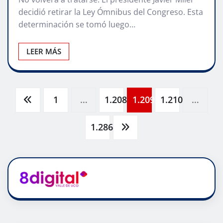
decidió retirar la Ley Ómnibus del Congreso. Esta
determinación se tomó luego…
LEER MÁS
Paginación
1
…
1.208
1.209
1.210
…
de
1.286
entradas