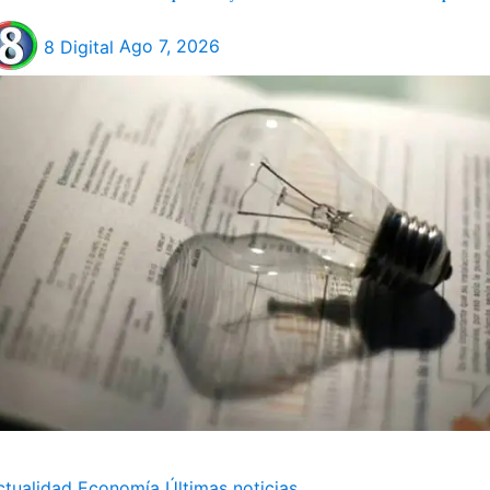
8 Digital
Ago 7, 2026
ctualidad
Economía
Últimas noticias