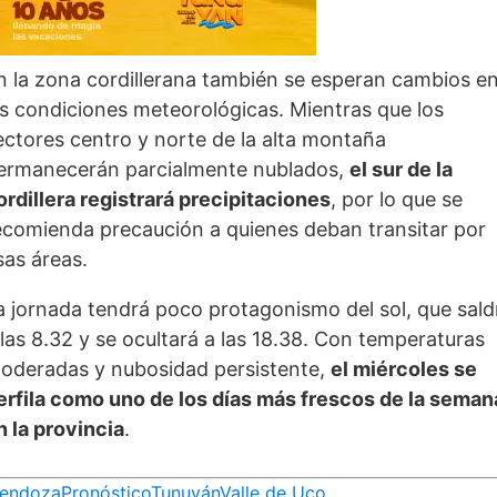
n la zona cordillerana también se esperan cambios e
as condiciones meteorológicas. Mientras que los
ectores centro y norte de la alta montaña
ermanecerán parcialmente nublados,
el sur de la
ordillera registrará precipitaciones
, por lo que se
ecomienda precaución a quienes deban transitar por
sas áreas.
a jornada tendrá poco protagonismo del sol, que sald
 las 8.32 y se ocultará a las 18.38. Con temperaturas
oderadas y nubosidad persistente,
el miércoles se
erfila como uno de los días más frescos de la seman
n la provincia
.
endoza
Pronóstico
Tunuyán
Valle de Uco