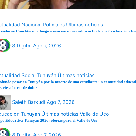
ctualidad
Nacional
Policiales
Últimas noticias
cendio en Constitución: fuego y evacuación en edificio lindero a Cristina Kirchn
8 Digital
Ago 7, 2026
ctualidad
Social
Tunuyán
Últimas noticias
ofundo pesar en Tunuyán por la muerte de una estudiante: la comunidad educat
raviesa horas de dolor
Saleth Barkudi
Ago 7, 2026
ducación
Tunuyán
Últimas noticias
Valle de Uco
po Educativa Tunuyán 2026: ofertas para el Valle de Uco
8 Digital
Ago 7, 2026