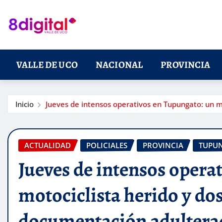
Saltar
al
contenido
VALLE DE UCO
NACIONAL
PROVINCIA
Inicio
Jueves de intensos operativos en Tupungato: un m
ACTUALIDAD
POLICIALES
PROVINCIA
TUPU
Jueves de intensos opera
motociclista herido y do
documentación adultera