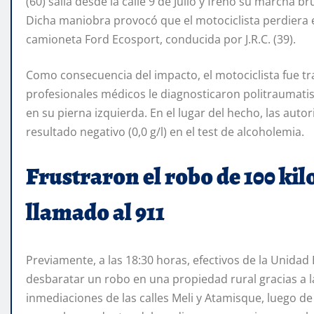
(60) salía desde la calle 9 de Julio y frenó su marcha 
Dicha maniobra provocó que el motociclista perdiera 
camioneta Ford Ecosport, conducida por J.R.C. (39).
Como consecuencia del impacto, el motociclista fue tra
profesionales médicos le diagnosticaron politraumatis
en su pierna izquierda. En el lugar del hecho, las aut
resultado negativo (0,0 g/l) en el test de alcoholemia.
Frustraron el robo de 100 kil
llamado al 911
Previamente, a las 18:30 horas, efectivos de la Unidad
desbaratar un robo en una propiedad rural gracias a l
inmediaciones de las calles Meli y Atamisque, luego d