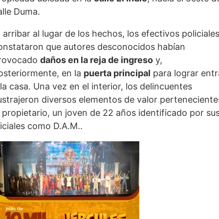
alle Duma.
l arribar al lugar de los hechos, los efectivos policiale
onstataron que autores desconocidos habían
rovocado
daños en la reja de ingreso
y,
osteriormente, en la
puerta principal
para lograr entr
 la casa. Una vez en el interior, los delincuentes
ustrajeron diversos elementos de valor perteneciente
l propietario, un joven de 22 años identificado por su
niciales como D.A.M..