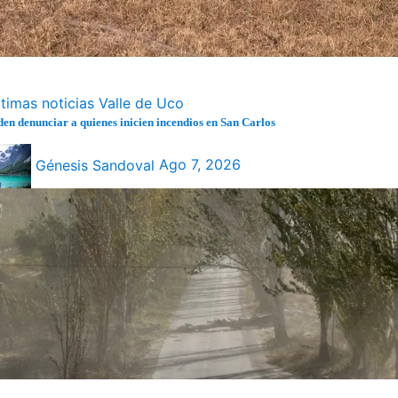
ltimas noticias
Valle de Uco
den denunciar a quienes inicien incendios en San Carlos
Génesis Sandoval
Ago 7, 2026