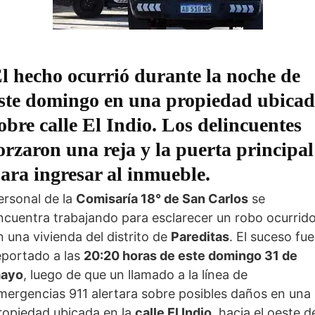
l hecho ocurrió durante la noche de
ste domingo en una propiedad ubica
obre calle El Indio. Los delincuentes
orzaron una reja y la puerta principal
ara ingresar al inmueble.
ersonal de la
Comisaría 18° de San Carlos
se
ncuentra trabajando para esclarecer un robo ocurrid
n una vivienda del distrito de
Pareditas
. El suceso fue
eportado a las
20:20 horas de este domingo 31 de
ayo
, luego de que un llamado a la línea de
mergencias 911 alertara sobre posibles daños en una
ropiedad ubicada en la
calle El Indio
, hacia el oeste d