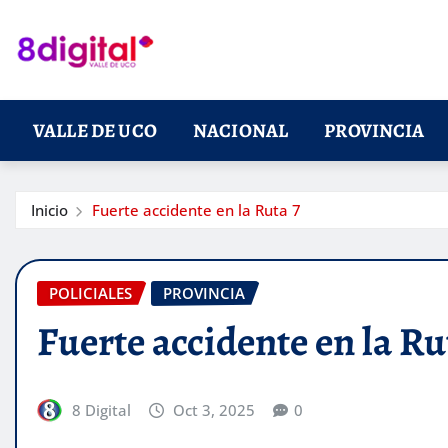
Saltar
al
contenido
VALLE DE UCO
NACIONAL
PROVINCIA
Inicio
Fuerte accidente en la Ruta 7
POLICIALES
PROVINCIA
Fuerte accidente en la Ru
8 Digital
Oct 3, 2025
0