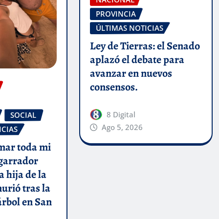
PROVINCIA
ÚLTIMAS NOTICIAS
Ley de Tierras: el Senado
aplazó el debate para
avanzar en nuevos
consensos.
8 Digital
SOCIAL
Ago 5, 2026
ICIAS
amar toda mi
sgarrador
 hija de la
urió tras la
árbol en San