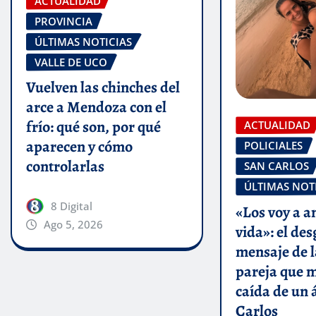
ACTUALIDAD
PROVINCIA
ÚLTIMAS NOTICIAS
VALLE DE UCO
Vuelven las chinches del
arce a Mendoza con el
frío: qué son, por qué
ACTUALIDAD
aparecen y cómo
POLICIALES
controlarlas
SAN CARLOS
ÚLTIMAS NOT
8 Digital
«Los voy a 
Ago 5, 2026
vida»: el de
mensaje de la
pareja que m
caída de un 
Carlos