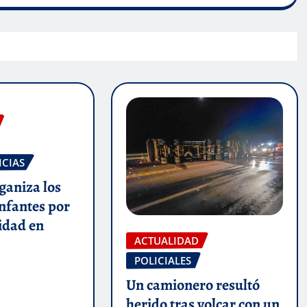
ICIAS
ganiza los
infantes por
lidad en
ACTUALIDAD
POLICIALES
Un camionero resultó
herido tras volcar con un