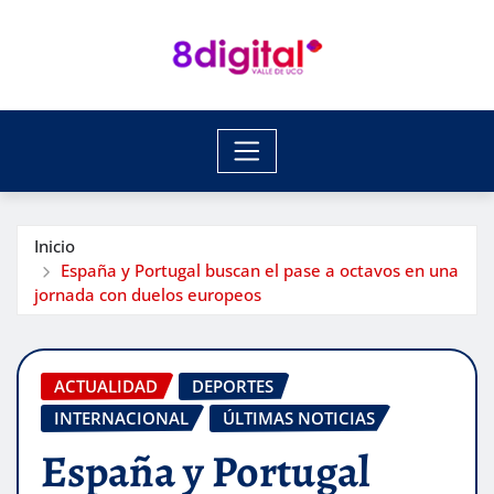
Saltar
al
contenido
Inicio
España y Portugal buscan el pase a octavos en una
jornada con duelos europeos
ACTUALIDAD
DEPORTES
INTERNACIONAL
ÚLTIMAS NOTICIAS
España y Portugal