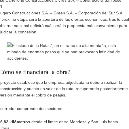
sé Cartellone Construcciones Civiles S.A. – Constructora San José
R.L.
ugero Construcciones S.A. – Green S.A. – Corporación del Sur S.A.
 próxima etapa será la apertura de las ofertas económicas, tras lo cual
bierno nacional definirá cuál será la propuesta más conveniente para
judicar la concesión.
Cómo se financiará la obra?
 proyecto establece que la empresa adjudicataria deberá realizar la
construcción y puesta en valor de la ruta, recuperando posteriormente 
versión mediante el cobro de peajes.
 corredor comprende dos sectores:
6,82 kilómetros
desde el límite entre Mendoza y San Luis hasta
lmira.