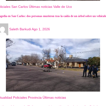
liciales
San Carlos
Últimas noticias
Valle de Uco
agedia en San Carlos: dos personas murieron tras la caída de un árbol sobre un vehícul
Saleth Barkudi
Ago 1, 2026
tualidad
Policiales
Provincia
Últimas noticias