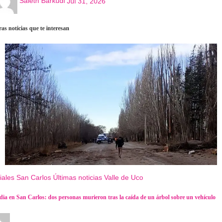
Saleth Barkudi
Jul 31, 2026
as noticias que te interesan
iales
San Carlos
Últimas noticias
Valle de Uco
dia en San Carlos: dos personas murieron tras la caída de un árbol sobre un vehículo