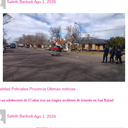
Saleth Barkudi
Ago 1, 2026
alidad
Policiales
Provincia
Últimas noticias
 un adolescente de 17 años tras un trágico accidente de tránsito en San Rafael
Saleth Barkudi
Ago 1, 2026