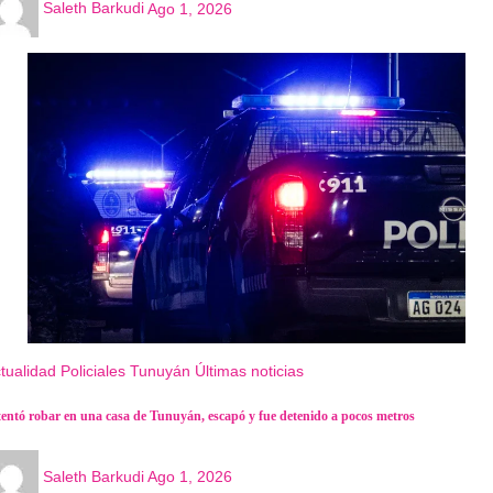
Saleth Barkudi
Ago 1, 2026
tualidad
Policiales
Tunuyán
Últimas noticias
tentó robar en una casa de Tunuyán, escapó y fue detenido a pocos metros
Saleth Barkudi
Ago 1, 2026