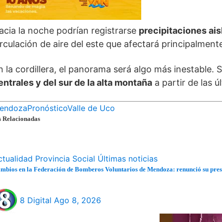
acia la noche podrían registrarse
precipitaciones ai
irculación de aire del este que afectará principalmente 
n la cordillera, el panorama será algo más inestable.
entrales y del sur de la alta montaña
a partir de las ú
endoza
Pronóstico
Valle de Uco
s Relacionadas
ctualidad
Provincia
Social
Últimas noticias
mbios en la Federación de Bomberos Voluntarios de Mendoza: renunció su presi
8 Digital
Ago 8, 2026