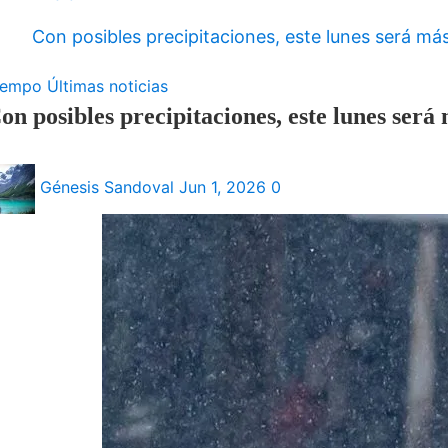
Con posibles precipitaciones, este lunes será m
iempo
Últimas noticias
on posibles precipitaciones, este lunes será
Génesis Sandoval
Jun 1, 2026
0