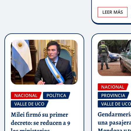
LEER MÁS
NACIONAL
PROVINCIA
NACIONAL
POLÍTICA
VALLE DE UC
VALLE DE UCO
Gendarmería
Milei firmó su primer
una pasajera
decreto: se reducen a 9
Mendoza y t
los ministerios