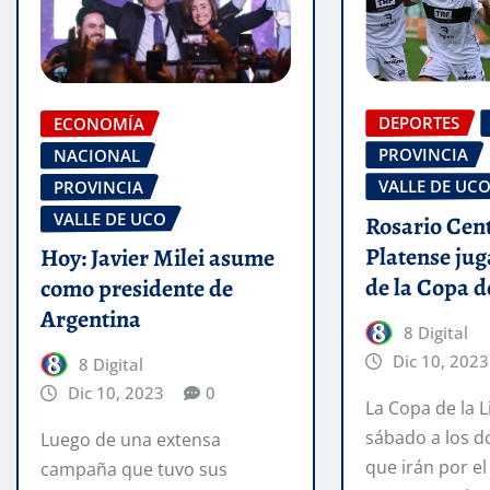
DEPORTES
ECONOMÍA
PROVINCIA
NACIONAL
VALLE DE UC
PROVINCIA
VALLE DE UCO
Rosario Cent
Platense jug
Hoy: Javier Milei asume
de la Copa d
como presidente de
Argentina
8 Digital
Dic 10, 2023
8 Digital
Dic 10, 2023
0
La Copa de la L
sábado a los do
Luego de una extensa
que irán por el 
campaña que tuvo sus