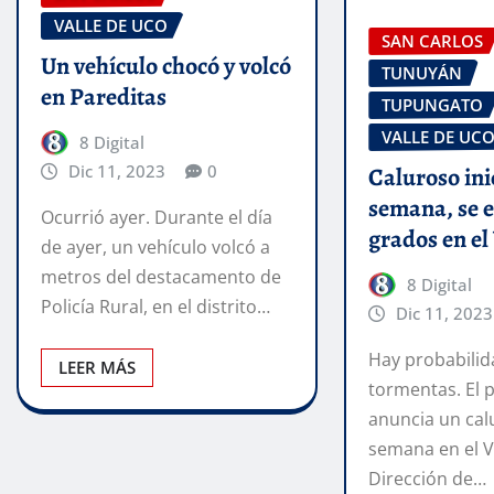
VALLE DE UCO
SAN CARLOS
Un vehículo chocó y volcó
TUNUYÁN
en Pareditas
TUPUNGATO
VALLE DE UC
8 Digital
Dic 11, 2023
0
Caluroso ini
semana, se 
Ocurrió ayer. Durante el día
grados en el
de ayer, un vehículo volcó a
metros del destacamento de
8 Digital
Policía Rural, en el distrito…
Dic 11, 2023
Hay probabilid
LEER MÁS
tormentas. El 
anuncia un cal
semana en el V
Dirección de…