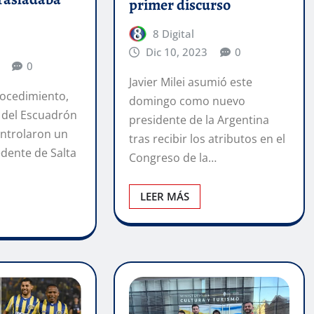
primer discurso
8 Digital
Dic 10, 2023
0
0
Javier Milei asumió este
rocedimiento,
domingo como nuevo
 del Escuadrón
presidente de la Argentina
ontrolaron un
tras recibir los atributos en el
edente de Salta
Congreso de la…
LEER MÁS