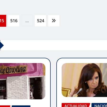
15
516
…
524
ACTUALIDAD
NACIO