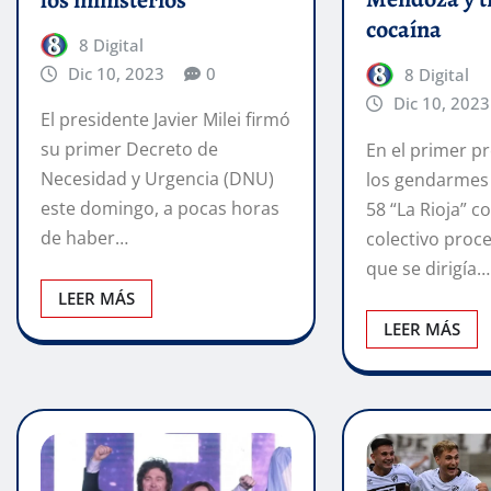
cocaína
8 Digital
Dic 10, 2023
0
8 Digital
Dic 10, 2023
El presidente Javier Milei firmó
su primer Decreto de
En el primer p
Necesidad y Urgencia (DNU)
los gendarmes
este domingo, a pocas horas
58 “La Rioja” c
de haber…
colectivo proc
que se dirigía…
LEER MÁS
LEER MÁS