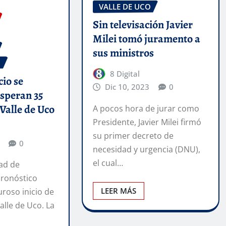
VALLE DE UCO
Sin televisación Javier
Milei tomó juramento a
sus ministros
O
8 Digital
cio se
Dic 10, 2023
0
esperan 35
 Valle de Uco
A pocos hora de jurar como
Presidente, Javier Milei firmó
su primer decreto de
0
necesidad y urgencia (DNU),
el cual…
ad de
pronóstico
LEER MÁS
uroso inicio de
alle de Uco. La