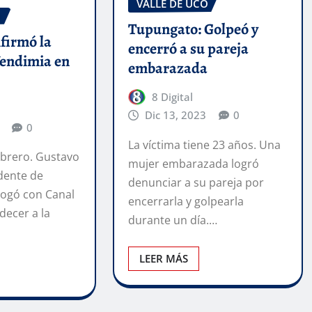
VALLE DE UCO
O
Tupungato: Golpeó y
firmó la
encerró a su pareja
Vendimia en
embarazada
8 Digital
Dic 13, 2023
0
0
La víctima tiene 23 años. Una
febrero. Gustavo
mujer embarazada logró
ndente de
denunciar a su pareja por
logó con Canal
encerrarla y golpearla
decer a la
durante un día.…
LEER MÁS