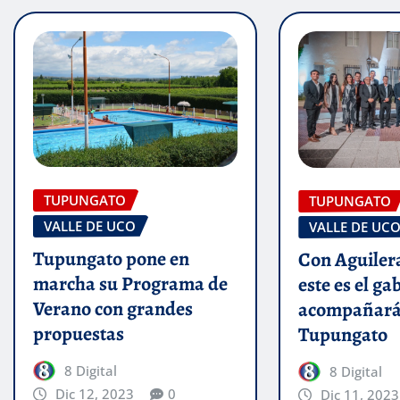
TUPUNGATO
TUPUNGATO
VALLE DE UCO
VALLE DE UC
Tupungato pone en
Con Aguilera
marcha su Programa de
este es el ga
Verano con grandes
acompañará
propuestas
Tupungato
8 Digital
8 Digital
Dic 12, 2023
0
Dic 11, 2023