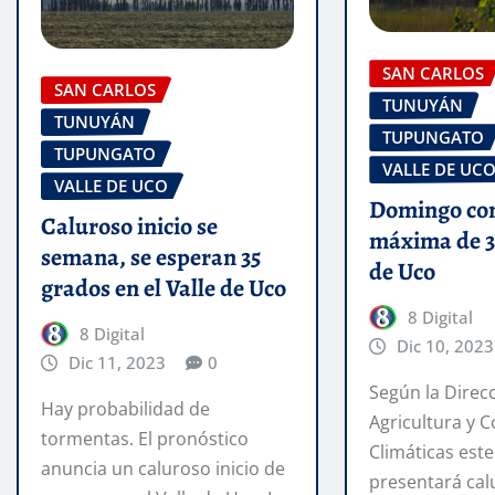
SAN CARLOS
SAN CARLOS
TUNUYÁN
TUNUYÁN
TUPUNGATO
TUPUNGATO
VALLE DE UC
VALLE DE UCO
Domingo co
Caluroso inicio se
máxima de 35
semana, se esperan 35
de Uco
grados en el Valle de Uco
8 Digital
8 Digital
Dic 10, 2023
Dic 11, 2023
0
Según la Direc
Hay probabilidad de
Agricultura y 
tormentas. El pronóstico
Climáticas est
anuncia un caluroso inicio de
presentará cal