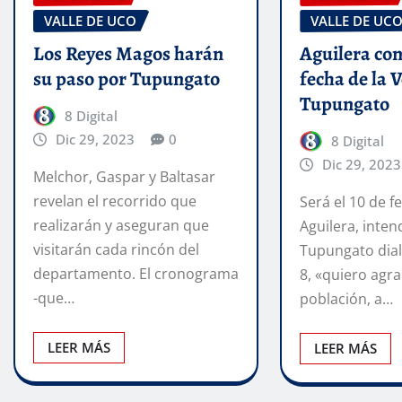
VALLE DE UCO
VALLE DE UC
Los Reyes Magos harán
Aguilera con
su paso por Tupungato
fecha de la 
Tupungato
8 Digital
Dic 29, 2023
0
8 Digital
Dic 29, 2023
Melchor, Gaspar y Baltasar
revelan el recorrido que
Será el 10 de 
realizarán y aseguran que
Aguilera, inte
visitarán cada rincón del
Tupungato dia
departamento. El cronograma
8, «quiero agra
-que…
población, a…
LEER MÁS
LEER MÁS