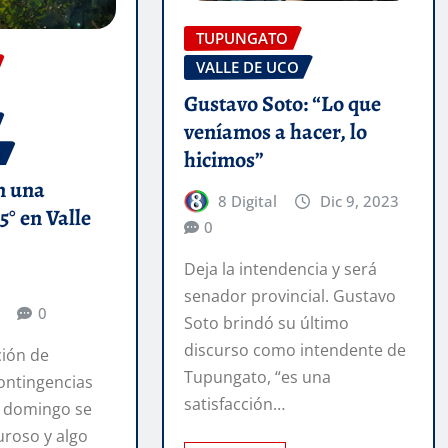
TUPUNGATO
VALLE DE UCO
Gustavo Soto: “Lo que
veníamos a hacer, lo
O
hicimos”
n una
8 Digital
Dic 9, 2023
° en Valle
0
Deja la intendencia y será
senador provincial. Gustavo
0
Soto brindó su último
discurso como intendente de
ción de
Tupungato, “es una
Contingencias
satisfacción…
e domingo se
uroso y algo