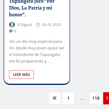
Tupungato juró “Por
Dios, La Patria y mi
honor”.
8 Digital
Dic 9, 2023
0
«Es un día muy especial para
mí, desde muy joven quise ser
el intendente de Tupungato,
me fui preparando y…
LEER MÁS
Paginación
1
…
118
1