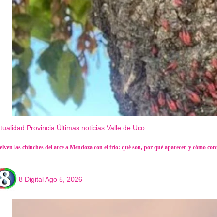
tualidad
Provincia
Últimas noticias
Valle de Uco
elven las chinches del arce a Mendoza con el frío: qué son, por qué aparecen y cómo cont
8 Digital
Ago 5, 2026