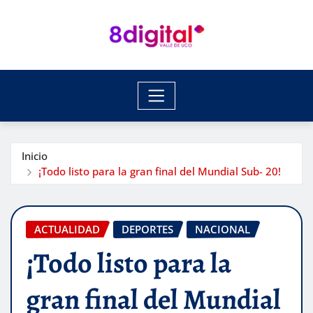
Saltar
al
contenido
Inicio
¡Todo listo para la gran final del Mundial Sub- 20!
ACTUALIDAD
DEPORTES
NACIONAL
¡Todo listo para la
gran final del Mundial