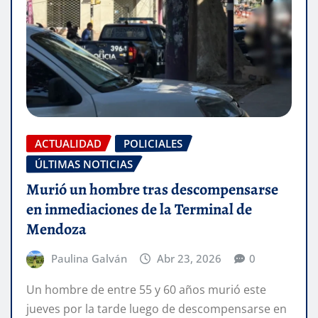
ACTUALIDAD
POLICIALES
ÚLTIMAS NOTICIAS
Murió un hombre tras descompensarse
en inmediaciones de la Terminal de
Mendoza
Paulina Galván
Abr 23, 2026
0
Un hombre de entre 55 y 60 años murió este
jueves por la tarde luego de descompensarse en