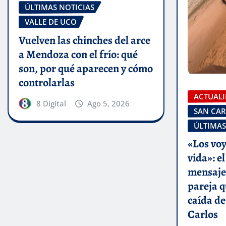
ÚLTIMAS NOTICIAS
VALLE DE UCO
Vuelven las chinches del arce
a Mendoza con el frío: qué
son, por qué aparecen y cómo
controlarlas
ACTUAL
8 Digital
Ago 5, 2026
SAN CAR
ÚLTIMAS
«Los voy
vida»: e
mensaje 
pareja q
caída de
Carlos