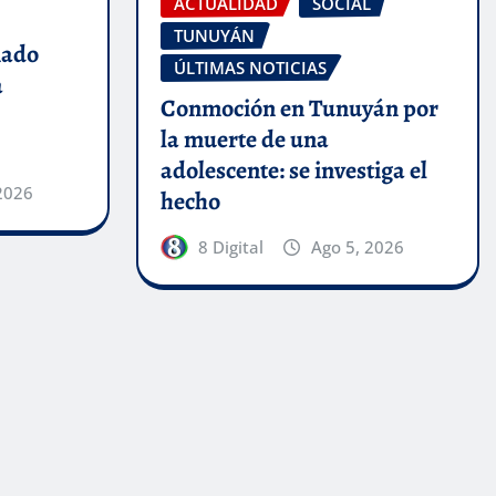
ACTUALIDAD
SOCIAL
TUNUYÁN
nado
ÚLTIMAS NOTICIAS
a
Conmoción en Tunuyán por
la muerte de una
adolescente: se investiga el
2026
hecho
8 Digital
Ago 5, 2026