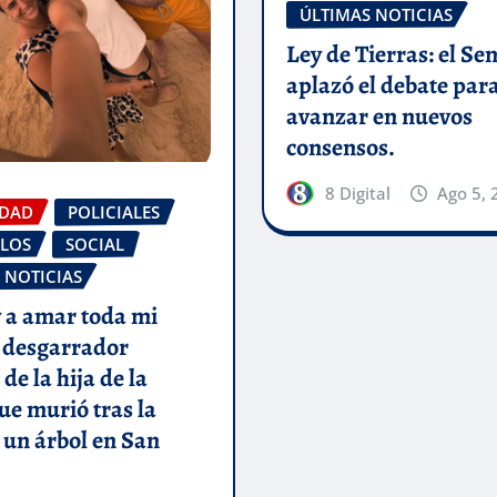
ÚLTIMAS NOTICIAS
Ley de Tierras: el Se
aplazó el debate par
avanzar en nuevos
consensos.
8 Digital
Ago 5, 
IDAD
POLICIALES
LOS
SOCIAL
 NOTICIAS
 a amar toda mi
l desgarrador
de la hija de la
ue murió tras la
 un árbol en San