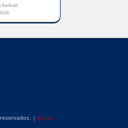
h Barkudi
 2026
 reservados.
|
Editor