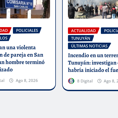
IDAD
POLICIALES
ACTUALIDAD
POLICI
LOS
TUNUYÁN
ÚLTIMAS NOTICIAS
an una violenta
n de pareja en San
Incendio en un terre
 un hombre terminó
Tunuyán: investigan
izado
habría iniciado el fu
tal
Ago 8, 2026
8 Digital
Ago 8, 