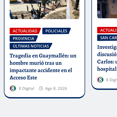
ACTUAL
ACTUALIDAD
POLICIALES
SAN CAR
PROVINCIA
Investig
ÚLTIMAS NOTICIAS
discusió
Tragedia en Guaymallén: un
Carlos:
hombre murió tras un
hospital
impactante accidente en el
Acceso Este
8 Digi
8 Digital
Ago 8, 2026