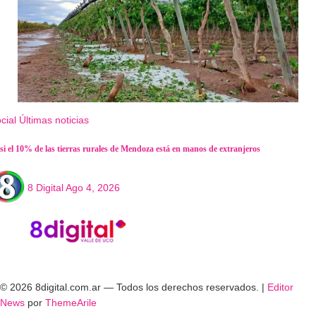
cial
Últimas noticias
si el 10% de las tierras rurales de Mendoza está en manos de extranjeros
8 Digital
Ago 4, 2026
© 2026 8digital.com.ar — Todos los derechos reservados.
|
Editor
News
por
ThemeArile