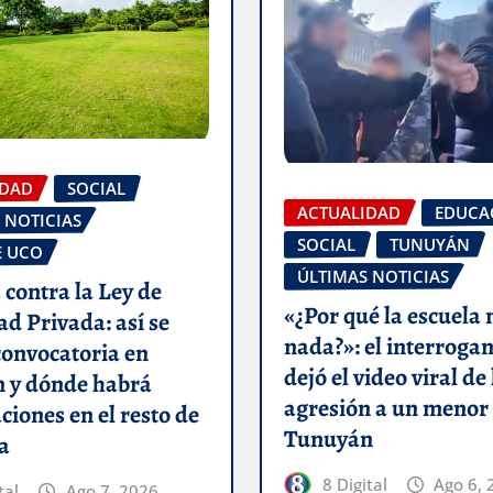
IDAD
SOCIAL
ACTUALIDAD
EDUCA
 NOTICIAS
SOCIAL
TUNUYÁN
E UCO
ÚLTIMAS NOTICIAS
 contra la Ley de
«¿Por qué la escuela 
d Privada: así se
nada?»: el interroga
 convocatoria en
dejó el video viral de 
 y dónde habrá
agresión a un menor
ciones en el resto de
Tunuyán
a
8 Digital
Ago 6, 
tal
Ago 7, 2026