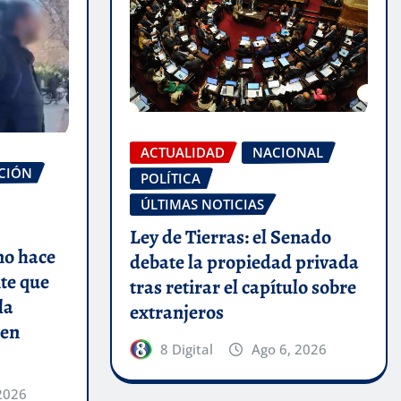
ACTUALIDAD
NACIONAL
CIÓN
POLÍTICA
ÚLTIMAS NOTICIAS
Ley de Tierras: el Senado
no hace
debate la propiedad privada
nte que
tras retirar el capítulo sobre
la
extranjeros
 en
8 Digital
Ago 6, 2026
2026