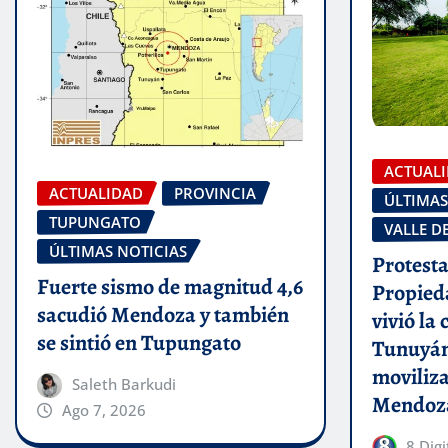
ACTUAL
ACTUALIDAD
PROVINCIA
ÚLTIMAS
TUPUNGATO
VALLE D
ÚLTIMAS NOTICIAS
Protesta
Fuerte sismo de magnitud 4,6
Propieda
sacudió Mendoza y también
vivió la
se sintió en Tupungato
Tunuyán
moviliza
Saleth Barkudi
Mendoz
Ago 7, 2026
8 Digi