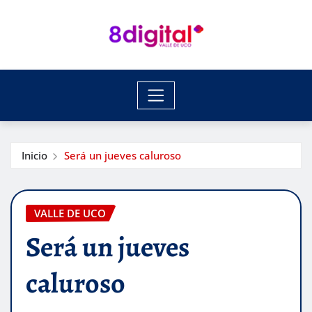
Saltar
al
contenido
Inicio
Será un jueves caluroso
VALLE DE UCO
Será un jueves
caluroso