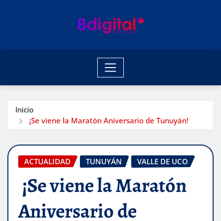
Saltar
al
contenido
Inicio
¡Se viene la Maratón Aniversario de Tunuyán!
ACTUALIDAD
TUNUYÁN
VALLE DE UCO
¡Se viene la Maratón
Aniversario de