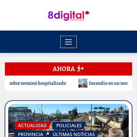
Saltar
al
contenido
AHORA
ndio en un terreno de Tunuyán: investigan cómo se habría iniciado e
ACTUALIDAD
POLICIALES
PROVINCIA
ÚLTIMAS NOTICIAS