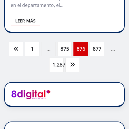
en el departamento, el…
LEER MÁS
Paginación
1
…
875
876
877
…
de
1.287
entradas