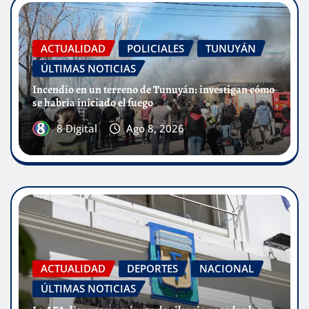
ACTUALIDAD
POLICIALES
TUNUYÁN
ÚLTIMAS NOTICIAS
Incendio en un terreno de Tunuyán: investigan cómo
se habría iniciado el fuego
8 Digital
Ago 8, 2026
ACTUALIDAD
DEPORTES
NACIONAL
ÚLTIMAS NOTICIAS