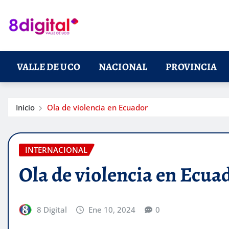
Saltar
al
contenido
VALLE DE UCO
NACIONAL
PROVINCIA
Inicio
Ola de violencia en Ecuador
INTERNACIONAL
Ola de violencia en Ecua
8 Digital
Ene 10, 2024
0