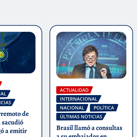
ACTUALIDAD
NAL
INTERNACIONAL
ICIAS
NACIONAL
POLÍTICA
rremoto de
ÚLTIMAS NOTICIAS
1 sacudió
Brasil llamó a consultas
gó a emitir
a su embajador en