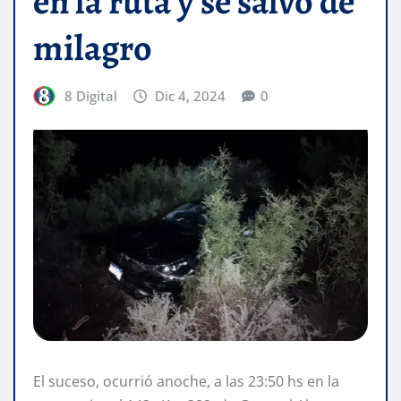
en la ruta y se salvó de
milagro
8 Digital
Dic 4, 2024
0
El suceso, ocurrió anoche, a las 23:50 hs en la