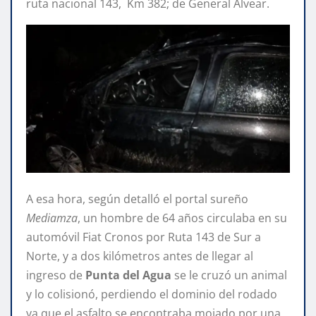
ruta nacional 143, Km 382; de General Alvear.
A esa hora, según detalló el portal sureño
Mediamza
, un hombre de 64 años circulaba en su
automóvil Fiat Cronos por Ruta 143 de Sur a
Norte, y a dos kilómetros antes de llegar al
ingreso de
Punta del Agua
se le cruzó un animal
y lo colisionó, perdiendo el dominio del rodado
ya que el asfalto se encontraba mojado por una