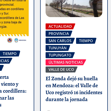
ACTUALIDAD
PROVINCIA
SAN CARLOS
TIEMPO
TUNUYÁN
TIEMPO
TUPUNGATO
ICIAS
ÚLTIMAS NOTICIAS
O
VALLE DE UCO
erta
El Zonda dejó su huella
 viento y
en Mendoza: el Valle de
a cordillera:
Uco registró 16 incidentes
mar las
durante la jornada
s