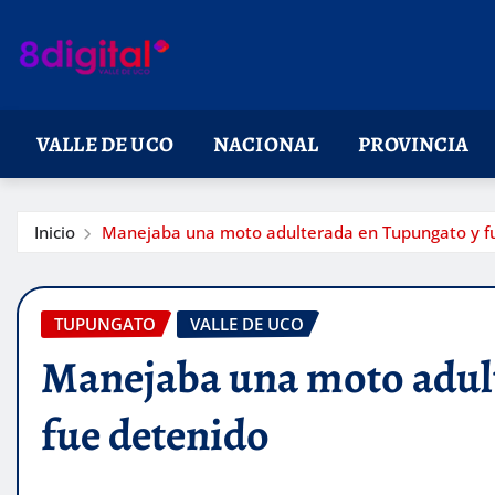
Saltar
al
contenido
VALLE DE UCO
NACIONAL
PROVINCIA
Inicio
Manejaba una moto adulterada en Tupungato y f
TUPUNGATO
VALLE DE UCO
Manejaba una moto adul
fue detenido