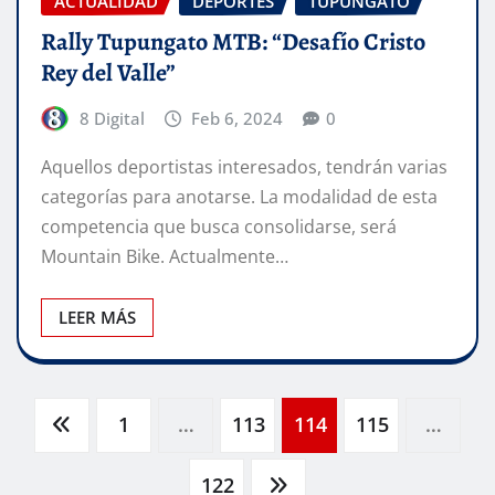
ACTUALIDAD
DEPORTES
TUPUNGATO
Rally Tupungato MTB: “Desafío Cristo
Rey del Valle”
8 Digital
Feb 6, 2024
0
Aquellos deportistas interesados, tendrán varias
categorías para anotarse. La modalidad de esta
competencia que busca consolidarse, será
Mountain Bike. Actualmente…
LEER MÁS
Paginación
1
…
113
114
115
…
122