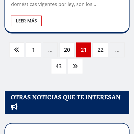
domésticas vigentes por ley, son los…
LEER MÁS
Paginación
1
…
20
21
22
…
de
43
entradas
OTRAS NOTICIAS QUE TE INTERESAN