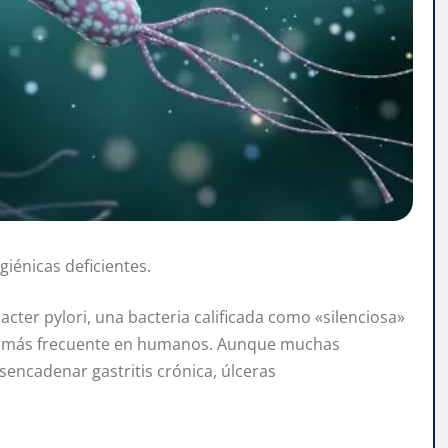
giénicas deficientes.
acter pylori, una bacteria calificada como «silenciosa»
ana más frecuente en humanos. Aunque muchas
sencadenar gastritis crónica, úlceras