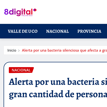
Saltar
al
contenido
VALLE DE UCO
NACIONAL
PROVINCIA
Inicio
Alerta por una bacteria silenciosa que afecta a g
NACIONAL
Alerta por una bacteria s
gran cantidad de person