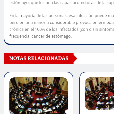
estómago, que lesiona las capas protectoras de la supe
En la mayoría de las personas, esa infección puede ma
pero en una minoría considerable provoca enfermedad
crónica en el 100% de los infectados (con o sin sínto
frecuencia, cáncer de estómago.
NOTAS RELACIONADAS